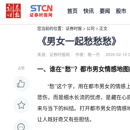
首页
快讯
要闻
股市
您当前的位置：
证券时报
>
公司
>
正文
《男女一起愁愁愁》
来源：证券时报网
作者：敬一丹
2026-02-10 
一、谁在“愁”？都市男女情感地
点赞
“愁”这个字，用在都市男女的情感
悲伤，而是细水长流的忧虑，是藏在心
来与当下的纠结。打开都市男女的情感
让人既好奇又有些胆怯。