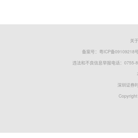
关
备案号：
粤ICP备09109218
违法和不良信息举报电话：0755-83
深圳证券
Copyright