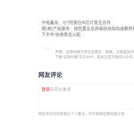
中电鑫龙：与?阿里在AI芯片暂无合作
德{商}产投服务：绿色置业及邦泰跃尚拟向成都邦
下半年!信用债怎么配
声明：证券时报力求信息真实、准确，文章提及内
下载“证券时报”官方APP，或关注官方微信公众
网友评论
登录
后可以发言
网友评论仅供其表达个人看法，并不表明证券时报立场