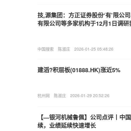
技,源集团：方正证券股份‘有’限公
有限公司等多家机构于12月1日调研
中国搜索
陈淑庄
2026-01-25 05:48:26
建滔?积层板(01888.HK)涨近5%
杭州网
陈淑庄
2026-01-29 20:52:26
【—银河机械鲁佩】公司点评丨中国
续，业绩延续快速增长