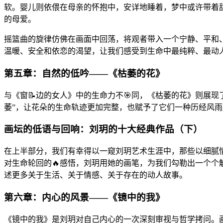
软。婴儿则依偎在母亲的怀抱中，安详地睡着，梦中或许带着
的母爱。
摇篮曲的旋律仿佛在画面中回荡，将观者带入一个宁静、平和
温暖、安全和依恋的渴望，让我们感受到生命中最纯粹、最动
第五章：自然的低吟——《枯萎的花》
与《窗📝边的女人》中的生命力不🎯同，《枯萎的花》则展
萎”，让花朵的生命轨迹更加完整，也赋予了它们一种历经风
画坛的低语与回响：刘玥的十大经典作品（下）
在上半部分，我们有幸得以一窥刘玥艺术生涯中，那些以细腻情
对生命轮回的🔥感悟，刘玥用她的画笔，为我们勾勒出一个
述更多关于生活、关于情感、关于存在的动人故事。
第六章：内心的风景——《镜中的我》
《镜中的我》是刘玥对自己内心的一次深刻审视与哲学拷问。画