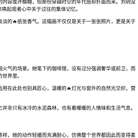
的内容或许模糊，但那份穿越时空的年代感却扑面而来。刘玥没
来唤起观者心中关于过往的集体记忆。
淡的🔥纸张香气。这幅画不仅仅是关于一张张照片，更是关于
烟火气的场景。她笔下的咖啡馆，没有过分强调奢华或前卫，而
的世界里。
运用在此处也别具匠心，温暖的🔥灯光与窗外的自然光交织，营
它并非只有冰冷的水泥森林，也有着暖暖的人情味和生活气息。
慈祥，她的动作轻缓而充满耐心，仿佛整个世界都因此而变得柔