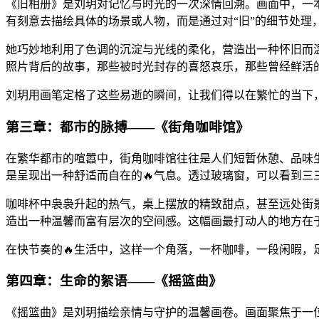
《旧相册》是刘玥对记忆与时光的一次深情回溯。画面中，一
有刻意去描绘具体的场景或人物，而是通过对“旧”的细节处理
她巧妙地利用了色调的沉淀与光线的柔化，营造出一种怀旧而
照片背后的故事，那些被时光封存的喜怒哀乐，那些曾经鲜活
刘玥用画笔定格了这些易逝的瞬间，让我们得以在繁忙的当下
第三章：都市的脉搏——《街角咖啡馆》
在繁华都市的喧嚣中，街角咖啡馆往往是人们短暂休憩、品味
是呈现出一种舒适而自在的🔥气息。透过玻璃窗，可以看到
咖啡杯中袅袅升起的热气，桌上摆放的精致甜点，甚至远处街景
造出一种温馨而富有层次的空间感。这幅画最打动人的地方在
在快节奏的🔥生活中，这样一个角落，一杯咖啡，一段闲暇
第四章：生命的絮语——《摇篮曲》
《摇篮曲》是刘玥描绘亲情与守护的温馨画卷。画面聚焦于一