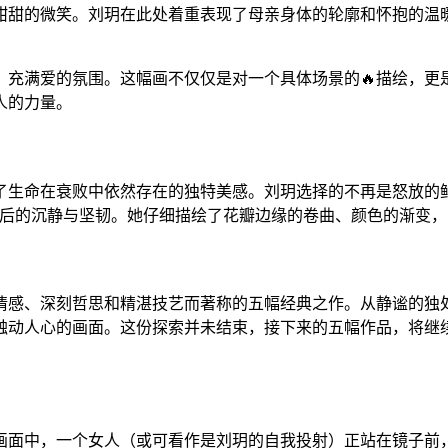
甜甜的微笑。刘玥在此处着重表现了母亲身体的轮廓和怀抱的温
、充满爱的氛围。这幅画不仅仅是对一个具体场景的🔥描绘，更
人的力量。
现了生命在衰败中依然存在的独特美感。刘玥选择的不再是怒放的
雨后的沉静与坚韧。她仔细描绘了花瓣边缘的卷曲、颜色的渐变
感、深刻哲思和精湛技艺而著称的五幅经典之作。从静谧的独处
个触动人心的画面。这份探索并未结束，接下来的五幅作品，将继
面中，一个女人（或可看作是刘玥的自我投射）正站在镜子前，审视