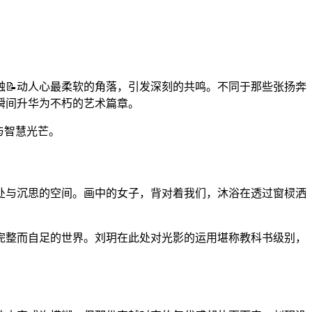
触📝动人心最柔软的角落，引发深刻的共鸣。不同于那些张扬奔
瞬间升华为不朽的艺术篇章。
与智慧光芒。
处与沉思的空间。画中的女子，背对着我们，沐浴在透过窗棂洒
完整而自足的世界。刘玥在此处对光影的运用堪称教科书级别，