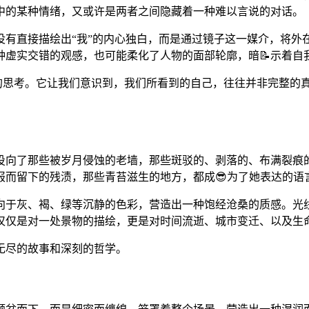
中的某种情绪，又或许是两者之间隐藏着一种难以言说的对话。
没有直接描绘出“我”的内心独白，而是通过镜子这一媒介，将外
种虚实交错的观感，也可能柔化了人物的面部轮廓，暗📝示着自
？”的思考。它让我们意识到，我们所看到的自己，往往并非完整
投向了那些被岁月侵蚀的老墙，那些斑驳的、剥落的、布满裂痕
报而留下的残渍，那些青苔滋生的地方，都成😎为了她表达的语
向于灰、褐、绿等沉静的色彩，营造出一种饱经沧桑的质感。光
仅仅是对一处景物的描绘，更是对时间流逝、城市变迁、以及生
无尽的故事和深刻的哲学。