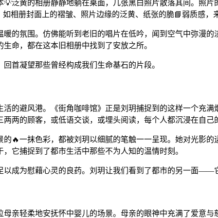
本💡泛黄的相册静静地躺在桌面，几张黑白照片散落其间。照片
，如相册封面上的褶皱、照片边缘的泛黄、纸张的脆📘弱质感，
温暖的氛围。仿佛能听到老旧的唱片在低吟，闻到空气中弥漫的淡
的生命，都在这本旧相册中找到了安放之所。
，回首凝望那些曾经构成我们生命基石的片段。
生活的避风港。《街角咖啡馆》正是刘玥捕捉到的这样一个充满
三三两两的顾客，或低语交谈，或埋头阅读，每个人都沉浸在自己
的🔥一抹色彩，都被刘玥以细腻的笔触一一呈现。她对光影的
于，它捕捉到了都市生活中那些不为人知的温情时刻。
，足以成为慰藉心灵的良药。刘玥让我们看到了都市的另一面——
位母亲轻柔地安抚怀中婴儿的场景。母亲的眼神中充满了爱意与