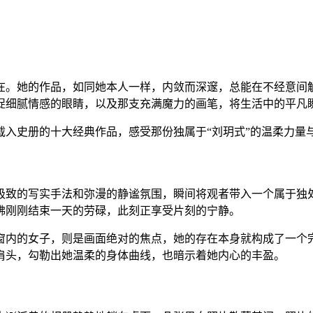
在。她的作品，如同她本人一样，内敛而深邃，总能在不经意间
捉细腻情感的眼睛，以及那支充满魔力的画笔，将生活中的平凡
入史册的十大经典作品，感受那份独属于“刘玥式”的温柔力量
极致的写实手法和弥漫的静谧氛围，瞬间将观者带入一个属于独
佛刚刚结束一天的劳碌，此刻正享受片刻的宁静。
而窗内的女子，则是画面绝对的焦点，她的存在本身就构成了一个
肩头，勾勒出她温柔的身体曲线，也暗示着她内心的丰盈。