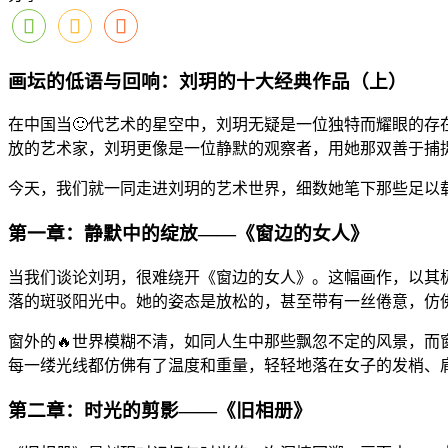
画坛的低语与回响：刘玥的十大经典作品（上）
在中国当🙂代艺术的星空中，刘玥无疑是一位独特而耀眼的存
放的艺术家，刘玥更像是一位静默的观察者，用她那双善于捕
今天，我们就一同走进刘玥的艺术世界，细数她笔下那些足以载
第一章：静默中的绽放——《窗边的女人》
当我们谈论刘玥，很难绕开《窗边的女人》。这幅画作，以其
落的斑驳阳光中。她的姿态是放松的，甚至带有一丝倦意，仿
窗外的🔥世界模糊不清，如同人生中那些飘忽不定的风景，
每一缕光线都仿佛有了温度和重量，轻轻地落在女子的发梢、
第二章：时光的剪影——《旧相册》