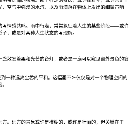
而略带忧郁的氛围。那个行走的身影，或许撑着伞，或许只是任
光，空气中弥漫的水汽，以及雨滴落在物体上发出的细微声响
🔥情感共鸣。雨中行走，常常象征着人生的某些阶段——或许
子，或是对某种人生状态的🔥理解。
一盏散发着柔和光芒的台灯，或者是一扇可以窥见窗外景色的窗
受到一种远离尘嚣的平和。这幅画不🎯仅仅是对一个物理空间的
度。
远方。远方的景象或许是模糊的，或许是壮丽的，但关键在于