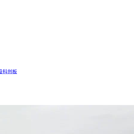
投
科创板