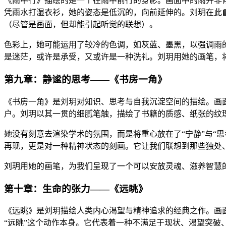
《雨中行》描绘的是一个在雨中前行的身影。画面中的雨并非
凭雨水打湿衣衫，她的姿态是低沉的，向前延伸的。刘玥在此
（尽管是画面，但却能引起听觉的联想）。
色彩上，她可能运用了较冷的色调，如灰蓝、墨黑，以强调雨
是迷茫，或许是承受，又或许是一种洗礼。刘玥用她的画笔，
第九章：静谧的思考——《书房一角》
《书房一角》是刘玥对知识、思考与自我沉淀空间的描绘。画
户。刘玥以其一贯的细腻笔触，描绘了书籍的质感、纸张的纹
她没有刻意去渲染学术的氛围，而是将重心放在了“宁静”与“
再现，更是对一种精神状态的刻画。它让我们联想到那些独处
刘玥用她的画笔，为我们呈现了一个可以安放灵魂、滋养智慧
第十章：生命的张力——《远眺》
《远眺》是刘玥描绘人类内心渴望与精神追求的经典之作。画
“远眺”这个动作本身。它代表着一种不满足于现状、渴望突破