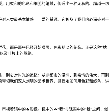
暖，用柔和的色彩和细腻的笔触，传递出一种无私的、超越一切
是对人类最基本情感——爱的赞颂。它触及了我们内心深处对于
鲜花，而是那些已经开始凋零、色彩黯淡的花朵。正是这种“枯
，以及叶片上的脉络。
，到🌸对时光的追忆；从📘都市的温情，到亲情的伟大；再到
续带领我们深入刘玥的艺术世界，感受她如何用色彩和线条，讲
着镜中的🔥影像。镜中的🔥“我”与现实中的“我”之间，似