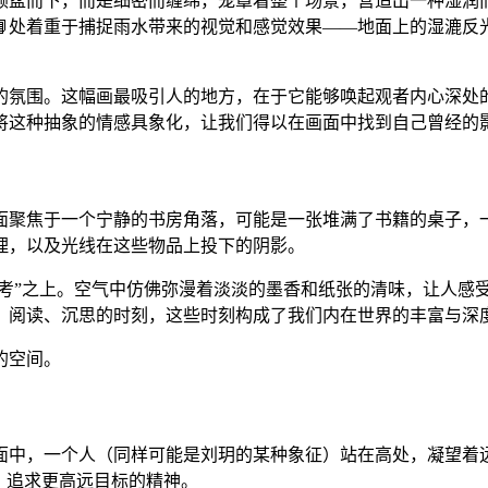
倾盆而下，而是细密而缠绵，笼罩着整个场景，营造出一种湿润
📘处着重于捕捉雨水带来的视觉和感觉效果——地面上的湿漉反
的氛围。这幅画最吸引人的地方，在于它能够唤起观者内心深处的
将这种抽象的情感具象化，让我们得以在画面中找到自己曾经的影
面聚焦于一个宁静的书房角落，可能是一张堆满了书籍的桌子，
理，以及光线在这些物品上投下的阴影。
思考”之上。空气中仿佛弥漫着淡淡的墨香和纸张的清味，让人感
、阅读、沉思的时刻，这些时刻构成了我们内在世界的丰富与深
的空间。
面中，一个人（同样可能是刘玥的某种象征）站在高处，凝望着
、追求更高远目标的精神。