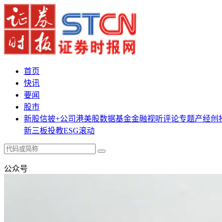
首页
快讯
要闻
股市
新股
信披+
公司
港美股
数据
基金
金融
视听
评论
专题
产经
创
新三板
投教
ESG
滚动
公众号