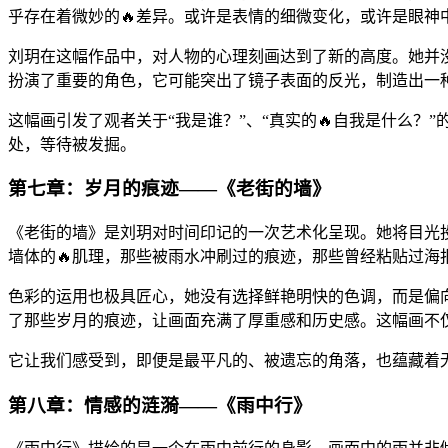
乎存在着微妙的🔥差异。或许是表情的细微变化，或许是眼神
刘玥在这幅作品中，对人物的心理刻画达到了新的高度。她并
扮演了重要的角色，它可能突出了镜子表面的反光，制造出一
这幅画引发了观者关于“我是谁？”、“真实的🔥自我是什么
处，等待被发掘。
第七章：岁月的痕迹——《老街的墙》
《老街的墙》是刘玥对时间印记的一次艺术化呈现。她将目光
墙体的🔥肌理，那些被雨水冲刷过的痕迹，那些曾经粘贴过海
色彩的运用也极具匠心，她没有选择鲜艳明快的色调，而是偏
了那些岁月的痕迹，让画面充满了厚重感和历史感。这幅画不
它让我们感受到，即便是最平凡的、被遗忘的角落，也蕴藏着
第八章：情感的涟漪——《雨中行》